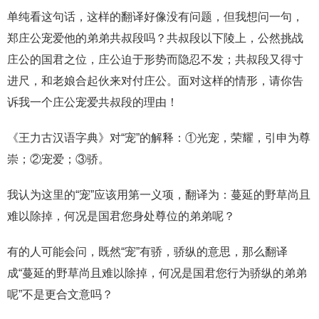
单纯看这句话，这样的翻译好像没有问题，但我想问一句，
郑庄公宠爱他的弟弟共叔段吗？共叔段以下陵上，公然挑战
庄公的国君之位，庄公迫于形势而隐忍不发；共叔段又得寸
进尺，和老娘合起伙来对付庄公。面对这样的情形，请你告
诉我一个庄公宠爱共叔段的理由！
《王力古汉语字典》对“宠”的解释：①光宠，荣耀，引申为尊
崇；②宠爱；③骄。
我认为这里的“宠”应该用第一义项，翻译为：蔓延的野草尚且
难以除掉，何况是国君您身处尊位的弟弟呢？
有的人可能会问，既然“宠”有骄，骄纵的意思，那么翻译
成“蔓延的野草尚且难以除掉，何况是国君您行为骄纵的弟弟
呢”不是更合文意吗？