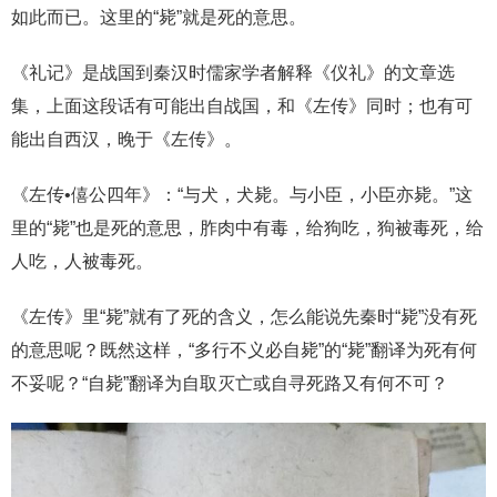
如此而已。这里的“毙”就是死的意思。
《礼记》是战国到秦汉时儒家学者解释《仪礼》的文章选
集，上面这段话有可能出自战国，和《左传》同时；也有可
能出自西汉，晚于《左传》。
《左传•僖公四年》：“与犬，犬毙。与小臣，小臣亦毙。”这
里的“毙”也是死的意思，胙肉中有毒，给狗吃，狗被毒死，给
人吃，人被毒死。
《左传》里“毙”就有了死的含义，怎么能说先秦时“毙”没有死
的意思呢？既然这样，“多行不义必自毙”的“毙”翻译为死有何
不妥呢？“自毙”翻译为自取灭亡或自寻死路又有何不可？