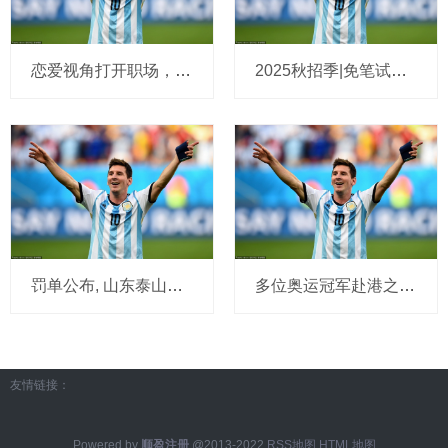
恋爱视角打开职场，终于明白做浪子有多爽❗
2025秋招季|免笔试直面央国企可以冲啦‼️
罚单公布, 山东泰山中招? 名记宣布牵涉降级, 足协出手, 中超有变
多位奥运冠军赴港之旅, 采访时状态不一, 引发讨论登上头条
友情链接：
Powered by
顺盈注册
@2013-2022
RSS地图
HTML地图