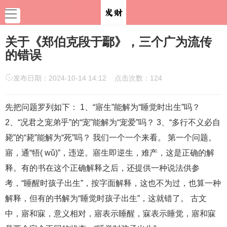
关于《郑伯克段于鄢》，三个广为流传
的错误
发布日期：2024-10-14 14:12 点击次数：124
先把问题罗列如下： 1、“寤生”能解为“睡觉时出生”吗？
2、“况君之宠弟乎”的“宠”能解为“宠爱”吗？ 3、“多行不义必自
毙”的“毙”能解为“死”吗？ 我们一个一个来看。 第一个问题。
寤，通“牾( wǔ)”，违逆。寤生即逆生，难产，这是正确的解
释。有的书在这个正确解释之后，还提供一种说法供参
考，“睡醒时孩子出生”，按字面解释，这也不为过，也算一种
解释，但有的书解为“睡觉时孩子出生”，这就错了。 古文
中，寤和寐，意义相对，寤表示睡醒，寐表示睡觉，寤和寐