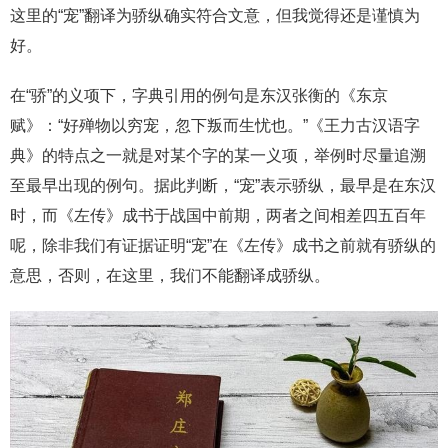
这里的“宠”翻译为骄纵确实符合文意，但我觉得还是谨慎为
好。
在“骄”的义项下，字典引用的例句是东汉张衡的《东京
赋》：“好殚物以穷宠，忽下叛而生忧也。”《王力古汉语字
典》的特点之一就是对某个字的某一义项，举例时尽量追溯
至最早出现的例句。据此判断，“宠”表示骄纵，最早是在东汉
时，而《左传》成书于战国中前期，两者之间相差四五百年
呢，除非我们有证据证明“宠”在《左传》成书之前就有骄纵的
意思，否则，在这里，我们不能翻译成骄纵。