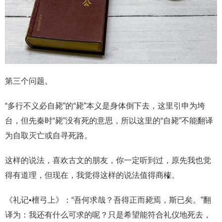
第三个问题。
“多行不义必自毙”的“毙”本义是身体倒下去，这里引申为垮
台，但先秦时“毙”没有死的意思，所以这里的“自毙”不能翻译
为自取灭亡或自寻死路。
这样的说法，喜欢古文的朋友，你一定听到过，原先我也觉
得有道理，但现在，我觉得这样的说法值得商榷。
《礼记•檀弓上》：“吾何求哉？吾得正而毙焉，斯已矣。”翻
译为：我还有什么可求的呢？只是希望能符合礼仪地死去，