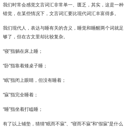
我们时常会感觉文言词汇非常单一、匮乏，其实，这是一种
错觉，在某些情况下，文言词汇要比现代词汇丰富得多。
我们现代人，表达与睡有关的含义，睡觉和睡醒两个词就足
够了，但在古文里却比较复杂。
“寝”指躺在床上睡；
“卧”指靠着矮桌子睡；
“眠”指闭上眼睛，但没有睡着；
“寐”指完全睡着；
“睡”指坐着打瞌睡；
有了以上铺垫，猜猜“眠而不寐”、“寝而不寐”和“假寐”是什么